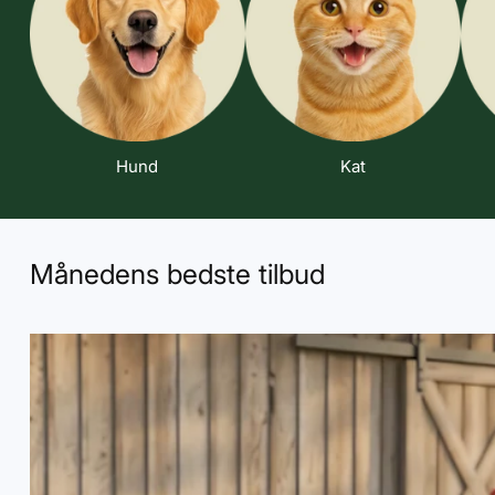
Hund
Kat
Månedens bedste tilbud