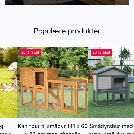
Populære produkter
20 % rabat
20 % rabat
ig
Kaninbur til smådyr 141 x 60
Smådyrsbur med 