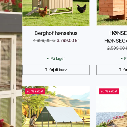
Berghof hønsehus
HØNSE
Normalpris
4.699,00 kr
3.799,00 kr
HØNSEG
Normalpri
2.599,00 
O
På lager
P
Tilføj til kurv
Tilfø
Antal
Antal
20 % rabat
20 % rabat