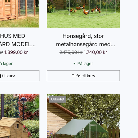
HUS MED
Hønsegård, stor
ÅRD MODEL
metalhønsegård med
s
Normalpris
kr
REO
1.899,00 kr
vandtæt og UV-bestandigt
2.175,00 kr
1.740,00 kr
overtræk, bur til 10-15
å lager
På lager
kyllinger, 3 x 3,4 x 1,9 m
j til kurv
Tilføj til kurv
Antal
Udsolgt