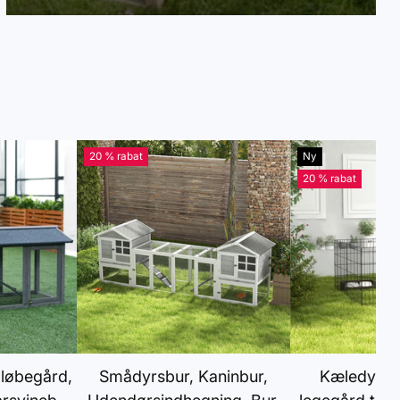
20 % rabat
Ny
20 % rabat
løbegård,
Smådyrsbur, Kaninbur,
Kæledyrsk