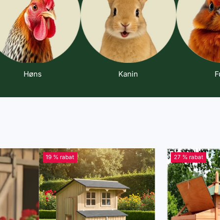
Høns
Kanin
F
19 % rabat
27 % rabat