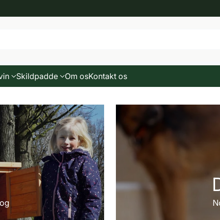
vin
Skildpadde
Om os
Kontakt os
 og
N