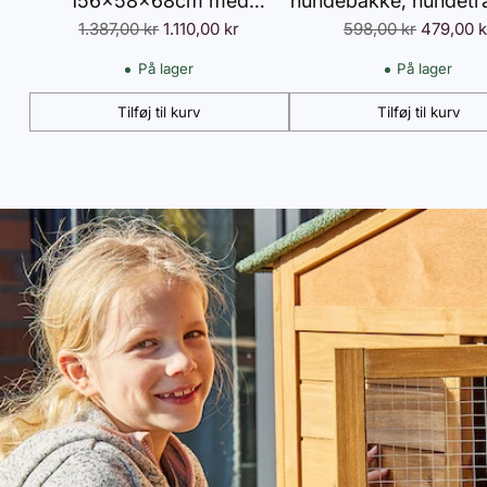
156x58x68cm med
hundebakke, hundetra
Normalpris
Normalpris
Asfalttag, Smådyrshus
1.387,00 kr
1.110,00 kr
biler og SUV'er, skri
598,00 kr
479,00 k
Udendørs Indendørs,
hundebilrampe til st
På lager
På lager
Gulvbakke & Rampe,
små dyr op til 68 
Tilføj til kurv
Tilføj til kurv
Orange
154x40 cm, sor
Antal
Antal