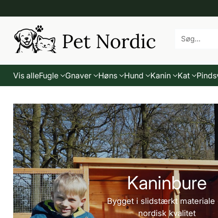
Søg...
Vis alle
Fugle
Gnaver
Høns
Hund
Kanin
Kat
Pinds
Kaninbure
Bygget i slidstærkt materiale
nordisk kvalitet