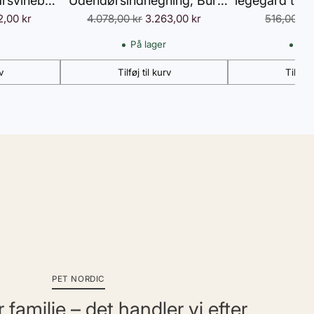
arsvinebur,
Udendørsindhegning, Bur,
legegård til 
Normalpris
Normalpri
inebure,
2,00 kr
Rampe, Udtrækkelige
4.078,00 kr
3.263,00 kr
hunde, med d
516,00 kr
rretræ,
Gulvbakker, Hvid + Grå
indendørs 
På lager
På 
54 x 84 cm
brug, 61
v
Tilføj til kurv
Tilføj t
Antal
Antal
PET NORDIC
 familie – det handler vi efter