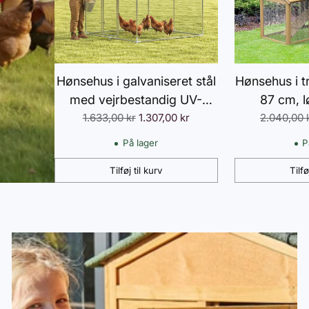
Hønsehus i galvaniseret stål
Hønsehus i t
med vejrbestandig UV-
87 cm, l
Normalpris
Normalpri
tagbeklædning og aflåselig
1.633,00 kr
1.307,00 kr
niveauer
2.040,00 
dør, 2x2x2 m, sølvfarvet
redekasse,
På lager
P
løbegå
Tilføj til kurv
Tilfø
hønseindheg
Antal
Antal
na