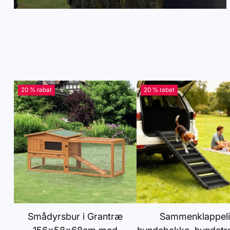
20 % rabat
20 % rabat
Smådyrsbur i Grantræ
Sammenklappel