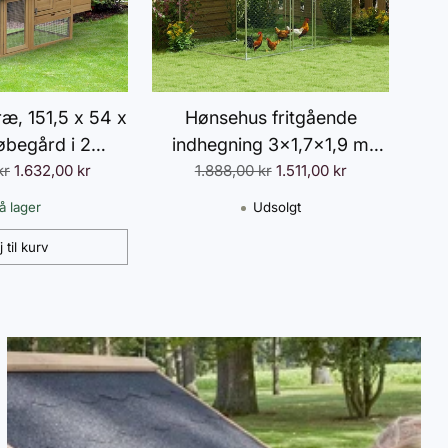
ræ, 151,5 x 54 x
Hønsehus fritgående
øbegård i 2
indhegning 3x1,7x1,9 m
s
Normalpris
 med 2 døre,
kr
1.632,00 kr
med lås, galvaniseret stål
1.888,00 kr
1.511,00 kr
 vandtæt tag,
hønsehus med vandtæt,
å lager
Udsolgt
rd, rampe,
UV-bestandigt tag,
j til kurv
ning til haven,
udendørs indhegning,
turlig
fjerkræhus til hønsebur,
smådyr, planter, sølv