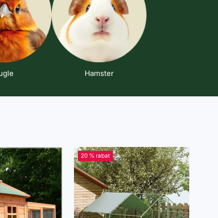
ugle
Hamster
20 % rabat