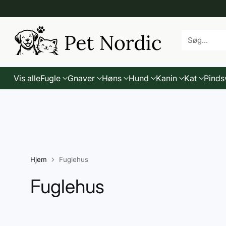
Søg...
Vis alle
Fugle
Gnaver
Høns
Hund
Kanin
Kat
Pinds
Hjem
Fuglehus
Fuglehus