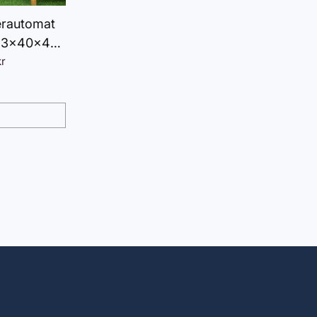
derautomat
113x40x40
us til Have
kr