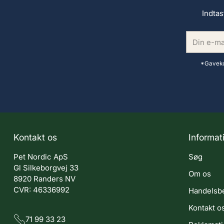
Indtas
Din
e-
mail
*Gavekor
Kontakt os
Informat
Pet Nordic ApS
Søg
Gl Silkeborgvej 33
Om os
8920 Randers NV
CVR: 46336992
Handelsbe
Kontakt o
71 99 33 23