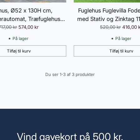
hus, Ø52 x 130H cm,
Fuglehus Fuglevilla Fo
erautomat, Træfuglehus,
med Stativ og Zinktag 
Normalpris
Normalpris
automat, Fuglestativ,
717,00 kr
574,00 kr
cm, Vejrbestandigt Fugleh
520,00 kr
416,00 
dfuglehus, Naturlig
& Terrasse
På lager
På lager
Tilføj til kurv
Tilføj til kurv
Antal
Du ser 1-3 af 3 produkter
Vind gavekort på 500 kr.