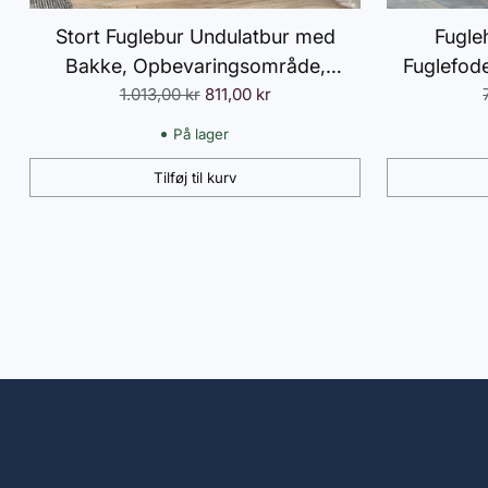
Stort Fuglebur Undulatbur med
Fugle
Bakke, Opbevaringsområde,
Fuglefod
Normalpris
Foderstation, Fuglehus med Hjul til
1.013,00 kr
811,00 kr
Foder
Kanariefugle, Stål 63 x 53 x 144 cm
Bor
På lager
Sort
Tilføj til kurv
Antal
Antal