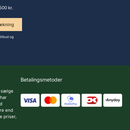
500 kr.
rækning
tilbud og
Betalingsmetoder
 sælge
 har
ed
ere end
 priser,