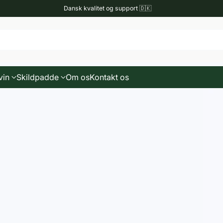
Dansk kvalitet og support 🇩🇰
vin
Skildpadde
Om os
Kontakt os