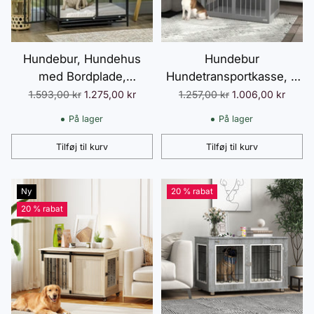
Hundebur, Hundehus
Hundebur
med Bordplade,
Hundetransportkasse, 2
Hundegård med Hynde,
døre, aflåselig, stålnet,
Normalpris
Normalpris
1.593,00 kr
1.275,00 kr
1.257,00 kr
1.006,00 kr
Udtrækkelig Gulvbakke,
80 cm x 50 cm x 56,5
På lager
På lager
Hundebur, Eg+Sort, 80 x
cm, grå
55 x 71 cm
Tilføj til kurv
Tilføj til kurv
Antal
Antal
Ny
20 % rabat
20 % rabat