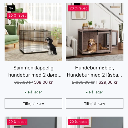
Ny
20 % rabat
20 % rabat
Sammenklappelig
Hundeburmøbler,
hundebur med 2 døre,
Hundebur med 2 låsbare
transportbur med
døre, Sidebord til
Normalpris
Normalpris
635,00 kr
508,00 kr
2.036,00 kr
1.629,00 kr
udtrækkelig bundbakke
hjemmet, Hundehus til
På lager
På lager
og hynde, 75 x 48,5 x 53
store hunde under 30 kg,
cm, sort
Stål, 98 x 60 x 78 cm,
Tilføj til kurv
Tilføj til kurv
Antal
Antal
Valnød
20 % rabat
20 % rabat