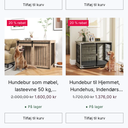
Sort, 80 x 50 x 56,5 cm
Tilføj til kurv
Tilføj til kurv
Antal
Antal
20 % rabat
20 % rabat
Hundebur som møbel,
Hundebur til Hjemmet,
lasteevne 50 kg,
Hundehus, Indendørs
hundebur til store hunde,
Kæledyrsbur med Hynde,
Normalpris
Normalpris
2.000,00 kr
1.600,00 kr
1.720,00 kr
1.376,00 kr
hundebur med skydedør,
Hundehus med Vindue,
På lager
På lager
brun
Hundebur til Store
Hunde, Grå, 100 x 60 x
Tilføj til kurv
Tilføj til kurv
Antal
Antal
73,5 cm