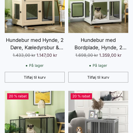
Hundebur med Hynde, 2
Hundebur med
Døre, Kæledyrsbur &
Bordplade, Hynde, 2
Hundehus til Små til
Døre, Hundehus,
Normalpris
Normalpris
1.433,00 kr
1.147,00 kr
1.698,00 kr
1.359,00 kr
Mellemstore Hunde, Eg,
Hundekennel, Indendørs
På lager
På lager
94x60x71,5cm, Alsidig
Hundebur, Sidebord,
Hvid+Sort, 94 x 60 x 71,5
Tilføj til kurv
Tilføj til kurv
Antal
Antal
cm
20 % rabat
20 % rabat