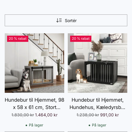
Sortér
20 % rabat
20 % rabat
Hundebur til Hjemmet, 98
Hundebur til Hjemmet,
x 58 x 61 cm, Stort
Hundehus, Kæledyrsbur
Hundebur, Hundebur
til Mellemstore Hunde,
Normalpris
Normalpris
1.830,00 kr
1.464,00 kr
1.238,00 kr
991,00 kr
med Skydedør, Grå
Hundebur med Døre,
På lager
På lager
Hundehus, Transportbur,