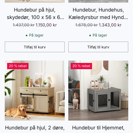
Hundebur på hjul,
Hundebur, Hundehus,
skydedør, 100 x 56 x 65
Kæledyrsbur med Hynde,
cm, træ, stål
2 Låse til Mellemstore
Normalpris
Normalpris
1.437,00 kr
1.150,00 kr
1.678,00 kr
1.343,00 kr
Hunde, Hundebur med
På lager
På lager
Dobbeltdøre, Hundehus,
Grå, 90 x 58 x 65 cm
Tilføj til kurv
Tilføj til kurv
Antal
Antal
20 % rabat
20 % rabat
Hundebur på hjul, 2 døre,
Hundebur til Hjemmet,