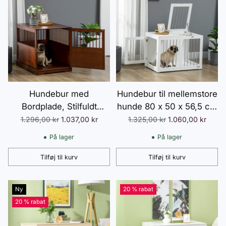
Hundebur med
Hundebur til mellemstore
Bordplade, Stilfuldt
hunde 80 x 50 x 56,5 cm
Hundehus til Mellemstore
med døre og
Normalpris
Normalpris
1.296,00 kr
1.037,00 kr
1.325,00 kr
1.060,00 kr
Hunde, Indendørs,
transportfunktion i hvid
På lager
På lager
Låsbar Dør, Brun, 80,5 x
59,5 x 67,5 cm
Tilføj til kurv
Tilføj til kurv
Antal
Antal
Ny
20 % rabat
20 % rabat