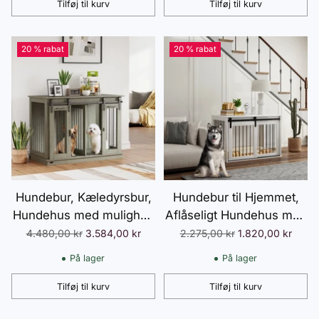
Tilføj til kurv
Tilføj til kurv
Antal
Antal
20 % rabat
20 % rabat
Hundebur, Kæledyrsbur,
Hundebur til Hjemmet,
Hundehus med mulighed
Aflåseligt Hundehus med
for to rum til mellemstore
Indgang, Hundebur med
Normalpris
Normalpris
4.480,00 kr
3.584,00 kr
2.275,00 kr
1.820,00 kr
hunde, Hundebur med
Skydedør, Hundehus til
På lager
På lager
dobbeltdøre, Hundehus,
Store Hunde under 30
Grå, 120 x 60 x 88,5 cm
kg, Hvid, 98 x 58 x 61 cm
Tilføj til kurv
Tilføj til kurv
Antal
Antal