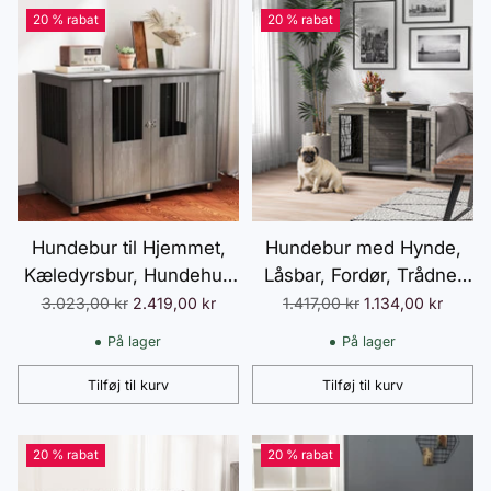
20 % rabat
20 % rabat
Hundebur til Hjemmet,
Hundebur med Hynde,
Kæledyrsbur, Hundehus
Låsbar, Fordør, Trådnet
med Lås, Magnetisk Dør,
op til 20 kg, Grå, 80 x 56
Normalpris
Normalpris
3.023,00 kr
2.419,00 kr
1.417,00 kr
1.134,00 kr
Vindue, Hundehus,
x 63 cm, Ideel til Små
På lager
På lager
Hundebur til Ekstra Store
Hunde
Hunde, Grå
Tilføj til kurv
Tilføj til kurv
Antal
Antal
20 % rabat
20 % rabat