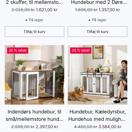
2 skuffer, til mellemstore
Hundebur med 2 Døre,
og store hunde, træ, stål
Vaskbar Hynde,
Normalpris
Normalpris
2.026,00 kr
1.621,00 kr
1.696,00 kr
1.357,00 kr
Hundehus med
På lager
På lager
Justerbare Fødder, Lås,
til Store Hunde op til 30
Tilføj til kurv
Tilføj til kurv
Antal
Antal
kg, Grå, 94 x 60 x 71,5
cm
20 % rabat
20 % rabat
Indendørs hundebur, til
Hundebur, Kæledyrsbur,
små/mellemstore hunde,
Hundehus med mulighed
med aflåselige døre,
for to rum til mellemstore
Normalpris
Normalpris
2.996,00 kr
2.397,00 kr
4.480,00 kr
3.584,00 kr