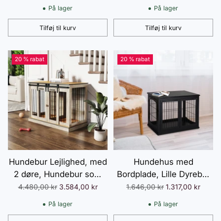
spånplade,
hunde, Hundebur med
På lager
På lager
106x60x76cm, mørk
dobbeltdøre, Hundehus,
valnød+hvid | Aoso
Hvid, 120 x 60 x 88,5 cm
Tilføj til kurv
Tilføj til kurv
Antal
Antal
20 % rabat
20 % rabat
Hundebur Lejlighed, med
Hundehus med
2 døre, Hundebur som
Bordplade, Lille Dyrebur
møbel, Hundebur til store
til Indendørsbrug, MDF
Normalpris
Normalpris
4.480,00 kr
3.584,00 kr
1.646,00 kr
1.317,00 kr
hunde, Eg
Metal, Sort, 81x58,5x66
På lager
På lager
cm