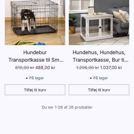
Hundebur
Hundehus, Hundehus,
Transportkasse til Små
Transportkasse, Bur til
Dyr 76x46x52cm,
små dyr til indendørs
Normalpris
Normalpris
610,00 kr
488,00 kr
1.296,00 kr
1.037,00 kr
Sammenklappelig, Metal,
brug, 81 x 58,5 x 66 cm,
På lager
På lager
Sort, Ideel til Rejser &
Lavet af MDF og metal i
Sikkerhed
hvid, Ideel til kæledyr
Tilføj til kurv
Tilføj til kurv
Antal
Antal
Du ser 1-26 af 26 produkter