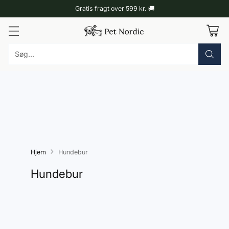
Gratis fragt over 599 kr. 🚚
Søg...
Hjem
Hundebur
Hundebur