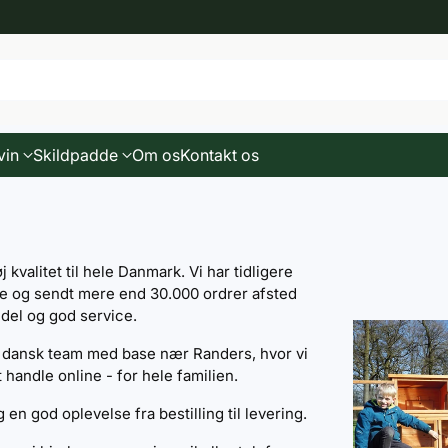
vin
Skildpadde
Om os
Kontakt os
valitet til hele Danmark. Vi har tidligere
ave og sendt mere end 30.000 ordrer afsted
ndel og god service.
e dansk team med base nær Randers, hvor vi
 handle online - for hele familien.
n god oplevelse fra bestilling til levering.