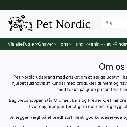
Søg...
Vis alle
Fugle
Gnaver
Høns
Hund
Kanin
Kat
Pinds
Om os
Pet Nordic udsprang med ønsket om at sælge udstyr i høj k
hjulpet tusindvis af kunder med produkter til hjem og h
med fokus på gode priser, tryg ha
Bag webshoppen står Michael, Lars og Frederik, et mindr
hver dag arbejder for at gøre det nemt og trygt at
Vi lægger vægt på et bredt sortiment, god kundeservice og e