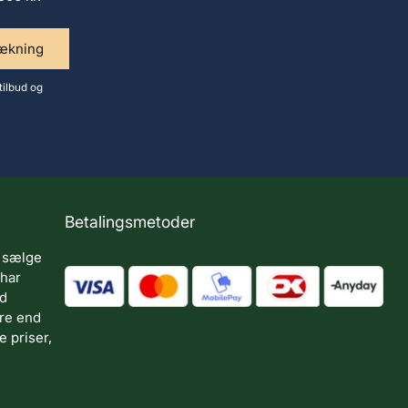
rækning
tilbud og
Betalingsmetoder
 sælge
 har
ed
ere end
 priser,