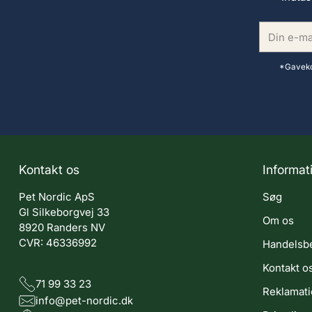
Din
e-
mail
*Gavekor
Kontakt os
Informat
Pet Nordic ApS
Søg
Gl Silkeborgvej 33
Om os
8920 Randers NV
CVR: 46336992
Handelsbe
Kontakt o
71 99 33 23
Reklamat
info@pet-nordic.dk