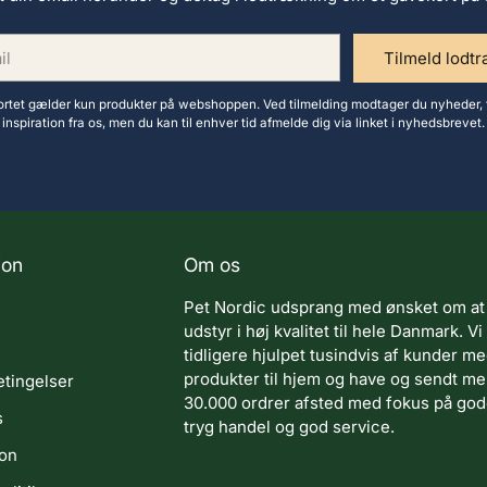
Tilmeld lodt
tet gælder kun produkter på webshoppen. Ved tilmelding modtager du nyheder, 
inspiration fra os, men du kan til enhver tid afmelde dig via linket i nyhedsbrevet.
ion
Om os
Pet Nordic udsprang med ønsket om at
udstyr i høj kvalitet til hele Danmark. Vi
tidligere hjulpet tusindvis af kunder m
produkter til hjem og have og sendt m
tingelser
30.000 ordrer afsted med fokus på gode
s
tryg handel og god service.
ion