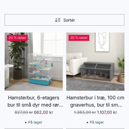
Sortér
20 % rabat
20 % rabat
Hamsterbur, 6-etagers
Hamsterbur i træ, 100 cm
bur til små dyr med rør,
gnaverhus, bur til små
tunneler, hytte,
dyr, legehus med
Normalpris
Normalpris
827,00 kr
662,00 kr
1.383,00 kr
1.107,00 kr
træningshjul, madskål,
hængebro, stiger, tag der
På lager
På lager
vandflaske, ramper, til
kan åbnes, hytte,