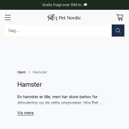
Gratis fragt over 599 kr. 🚚
Søg...
Hjem
Hamster
Hamster
En hamster er lille, men har store behov for
stimulering og de rette omgivelser. Hos Pet
Nordic finder du udstyr, der er nøje udvalgt til
Vis mere
hamsterens naturlige adfærd og trivsel. Vi gør det
nemt at give din hamster en god hverdag.