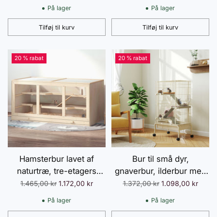
84 x 53 x 110 cm,
med gitter tagramper,
På lager
På lager
naturtræ
træbur musebur stort bur
til hamstere
Tilføj til kurv
Tilføj til kurv
Antal
Antal
dværghamstere 60 x 40
x 120 cm naturligt træ
20 % rabat
20 % rabat
Hamsterbur lavet af
Bur til små dyr,
naturtræ, tre-etagers
gnaverbur, ilderbur med
gnaverbur med trapper,
3 ramper, musebur med
Normalpris
Normalpris
1.465,00 kr
1.172,00 kr
1.372,00 kr
1.098,00 kr
PVC, 115x57x55cm
udtrækkelig bakke,
På lager
På lager
madskål, vandflaske, bur