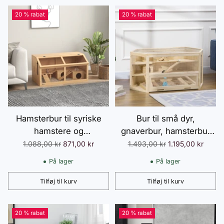
20 % rabat
20 % rabat
Hamsterbur til syriske
Bur til små dyr,
hamstere og
gnaverbur, hamsterbur
dværghamstere, med
med rampe, vippe,
Normalpris
Normalpris
1.088,00 kr
871,00 kr
1.493,00 kr
1.195,00 kr
platform, hængebro, bur,
hængslet bur, aftagelig
På lager
På lager
85 x 45 x 44 cm
gulvbakke, fyrretræ 115 x
60 x 55 cm
Tilføj til kurv
Tilføj til kurv
Antal
Antal
20 % rabat
20 % rabat