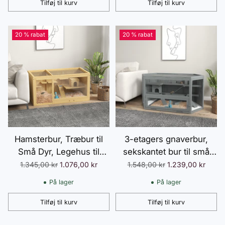
med tilbehør til chinchilla,
Tilføj til kurv
Tilføj til kurv
Antal
Antal
egern, dværghamster
beige
20 % rabat
20 % rabat
Hamsterbur, Træbur til
3-etagers gnaverbur,
Små Dyr, Legehus til
sekskantet bur til små
Gerbiler, med Gynger,
dyr, træhus til små dyr,
Normalpris
Normalpris
1.345,00 kr
1.076,00 kr
1.548,00 kr
1.239,00 kr
Stiger, Tag der kan
musebur, hamsterbur
På lager
På lager
åbnes, Hytte, 100 cm,
med hængslet låg,
Naturlig
vindue, rampe, 115 x 60 x
Tilføj til kurv
Tilføj til kurv
Antal
Antal
55 cm grå