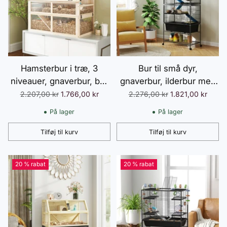
Hamsterbur i træ, 3
Bur til små dyr,
niveauer, gnaverbur, bur
gnaverbur, ilderbur med
til små dyr med vippe,
udtrækkelig bakke,
Normalpris
Normalpris
2.207,00 kr
1.766,00 kr
2.276,00 kr
1.821,00 kr
løbehjul og hytte, 95 x 53
musebur med ramper,
På lager
På lager
x 76 cm, naturtræ
hængekøje, hjul, hylde,
bur med tilbehør til
Tilføj til kurv
Tilføj til kurv
Antal
Antal
egern, dværghamstere,
chinchillaer, mørkegrå
20 % rabat
20 % rabat