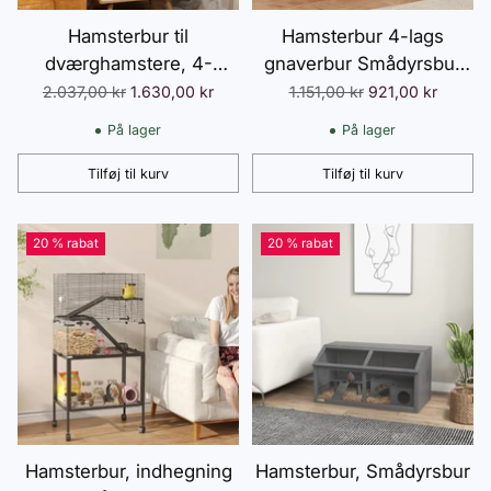
Hamsterbur til
Hamsterbur 4-lags
dværghamstere, 4-
gnaverbur Smådyrsbur
etagers gnaverbur med
med løbehjul Foderskål
Normalpris
Normalpris
2.037,00 kr
1.630,00 kr
1.151,00 kr
921,00 kr
glasbund, hytte,
Tunnelhytte Topdør,
På lager
På lager
træningshjul, ramper,
Smådyrsbur til hamstere
madskål, bur til små dyr,
Syriske hamstere 78 x 45
Tilføj til kurv
Tilføj til kurv
Antal
Antal
dværghamsterbur 78,5 x
x 73 cm, Grå
48,5 x 80 cm sort
20 % rabat
20 % rabat
Hamsterbur, indhegning
Hamsterbur, Smådyrsbur