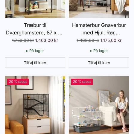
Træbur til
Hamsterbur Gnaverbur
Dværghamstere, 87 x 43
med Hjul, Rør,
x 101 cm Gnaverbur med
Opbevaringsområde,
Normalpris
Normalpris
1.753,00 kr
1.403,00 kr
1.468,00 kr
1.175,00 kr
Opbevaringsplads,
Ramper, Træningshjul,
På lager
På lager
Vandflaske, Hytte,
Madskål, Vandflaske,
Vippebræt, Smådyrsbur
Marsvinbur til Gerbiler,
Tilføj til kurv
Tilføj til kurv
Antal
Antal
med Hjul, Ramper,
Syriske Hamstere, Sort
Naturtræ
20 % rabat
20 % rabat