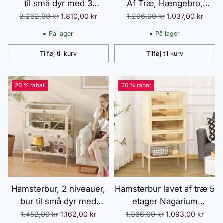
til små dyr med 3
Af Træ, Hængebro,
niveauer, løbehjul, bur,
Stiger, Hytte, 84 x 45 x
Normalpris
Normalpris
2.262,00 kr
1.810,00 kr
1.296,00 kr
1.037,00 kr
platforme, ramper,
44 cm, Til
På lager
På lager
madskål, vandflaske,
Dværghamstere, Grå
tilbehør, stål, plastik, sort
Tilføj til kurv
Tilføj til kurv
Antal
Antal
20 % rabat
20 % rabat
Hamsterbur, 2 niveauer,
Hamsterbur lavet af træ 5
bur til små dyr med
etager Nagarium
opbevaringsrum, tilbehør,
gnaverbur smådyrsbur
Normalpris
Normalpris
1.452,00 kr
1.162,00 kr
1.366,00 kr
1.093,00 kr