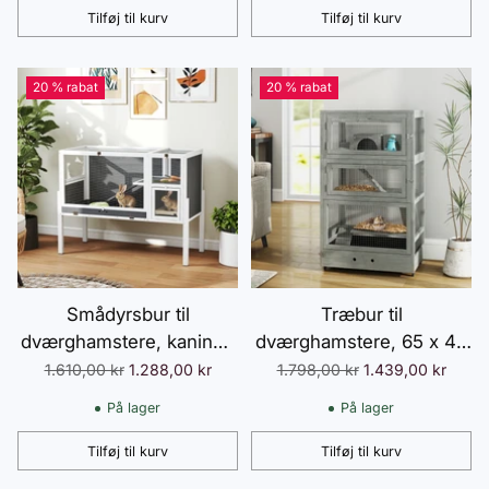
dværghamstere og
mørkegrå
Tilføj til kurv
Tilføj til kurv
Antal
Antal
ørkenrotter, 58 x 36 x 81
cm lyseblå
20 % rabat
20 % rabat
Smådyrsbur til
Træbur til
dværghamstere, kaniner,
dværghamstere, 65 x 45
marsvin, med tilbehør,
x 109 cm gnaverbur med
Normalpris
Normalpris
1.610,00 kr
1.288,00 kr
1.798,00 kr
1.439,00 kr
hævet design, træ, metal,
hytter, vippe, palle,
På lager
På lager
grå
madskåle, 4-etagers bur
til små dyr med lås,
Tilføj til kurv
Tilføj til kurv
Antal
Antal
ramper, hjul, grå