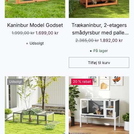
Kaninbur Model Godset
Trækaninbur, 2-etagers
smådyrsbur med paller
Normalpris
1.999,00 kr
1.699,00 kr
og rampe, udendørs
Normalpris
2.365,00 kr
1.892,00 kr
Udsolgt
indhegning, asfalttag til 2
På lager
kaniner, orange
Tilføj til kurv
Antal
Udsolgt
20 % rabat