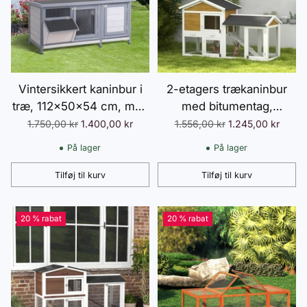
Vintersikkert kaninbur i
2-etagers trækaninbur
træ, 112x50x54 cm, med
med bitumentag,
bitumentag, 2 døre,
løbegård, rampe og døre,
Normalpris
Normalpris
1.750,00 kr
1.400,00 kr
1.556,00 kr
1.245,00 kr
metalnet, egnet til
147x54x84 cm, gul
På lager
På lager
kaniner og marsvin,
udendørs, grå og sort
Tilføj til kurv
Tilføj til kurv
Antal
Antal
20 % rabat
20 % rabat