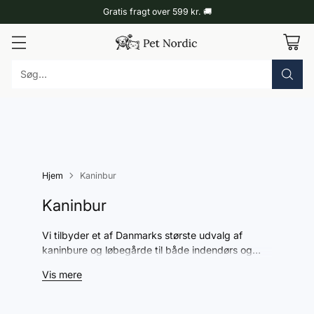
Gratis fragt over 599 kr. 🚚
Søg...
Hjem
Kaninbur
Kaninbur
Vi tilbyder et af Danmarks største udvalg af
kaninbure og løbegårde til både indendørs og
udendørs brug – i god kvalitet, til skarpe priser og
Vis mere
leveret lige til døren.