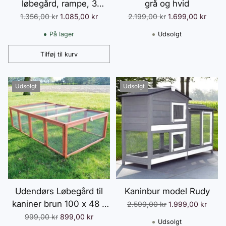
løbegård, rampe, 3
grå og hvid
indgange, udtræksbakke,
Normalpris
Normalpris
1.356,00 kr
1.085,00 kr
2.199,00 kr
1.699,00 kr
105 x 57,5 x 51,5 cm, grå
På lager
Udsolgt
Tilføj til kurv
Antal
Udsolgt
Udsolgt
Udendørs Løbegård til
Kaninbur model Rudy
kaniner brun 100 x 48 x
Normalpris
2.599,00 kr
1.999,00 kr
181 cm (B x H x L)
Normalpris
999,00 kr
899,00 kr
Udsolgt