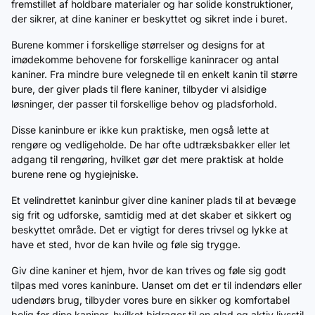
fremstillet af holdbare materialer og har solide konstruktioner,
der sikrer, at dine kaniner er beskyttet og sikret inde i buret.
Burene kommer i forskellige størrelser og designs for at
imødekomme behovene for forskellige kaninracer og antal
kaniner. Fra mindre bure velegnede til en enkelt kanin til større
bure, der giver plads til flere kaniner, tilbyder vi alsidige
løsninger, der passer til forskellige behov og pladsforhold.
Disse kaninbure er ikke kun praktiske, men også lette at
rengøre og vedligeholde. De har ofte udtræksbakker eller let
adgang til rengøring, hvilket gør det mere praktisk at holde
burene rene og hygiejniske.
Et velindrettet kaninbur giver dine kaniner plads til at bevæge
sig frit og udforske, samtidig med at det skaber et sikkert og
beskyttet område. Det er vigtigt for deres trivsel og lykke at
have et sted, hvor de kan hvile og føle sig trygge.
Giv dine kaniner et hjem, hvor de kan trives og føle sig godt
tilpas med vores kaninbure. Uanset om det er til indendørs eller
udendørs brug, tilbyder vores bure en sikker og komfortabel
bolig for dine kaniner, hvilket bidrager til en glad og aktiv livsstil