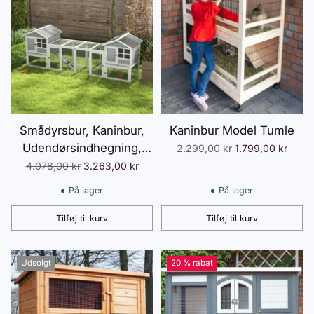
Smådyrsbur, Kaninbur,
Kaninbur Model Tumle
Udendørsindhegning,
Normalpris
2.299,00 kr
1.799,00 kr
Bur, Rampe,
Normalpris
4.078,00 kr
3.263,00 kr
Udtrækkelige Gulvbakker,
På lager
På lager
Hvid + Grå
Tilføj til kurv
Tilføj til kurv
Antal
Antal
Udsolgt
20 % rabat