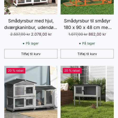
Smådyrsbur med hjul,
Smådyrsbur til smådyr
dværgkaninbur, udendørs
180 x 90 x 48 cm med
løbegård, asfalttag,
udendørs indhegning
Normalpris
Normalpris
2.597,00 kr
2.078,00 kr
1.077,00 kr
862,00 kr
smådyrshus,
multifunktionel grantræ
På lager
På lager
dværgkaninløbegård, træ,
orange
stål, brun
Tilføj til kurv
Tilføj til kurv
Antal
Antal
20 % rabat
20 % rabat