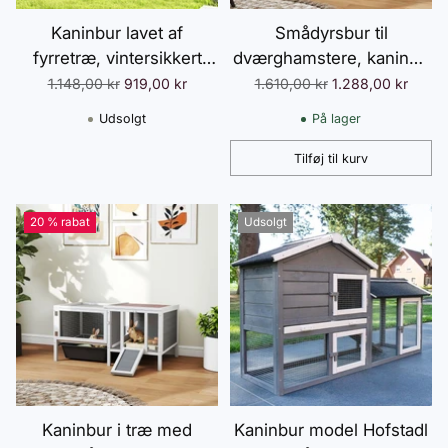
Kaninbur lavet af
Smådyrsbur til
fyrretræ, vintersikkert
dværghamstere, kaniner,
kaninbur med hængslet
marsvin, med tilbehør,
Normalpris
Normalpris
1.148,00 kr
919,00 kr
1.610,00 kr
1.288,00 kr
tag, 180x90x48 cm,
hævet design, træ, metal,
Udsolgt
På lager
kaninbur udendørs,
grå
smådyrsbur til små dyr,
Tilføj til kurv
Antal
kaniner, marsvin, grå
20 % rabat
Udsolgt
Kaninbur i træ med
Kaninbur model Hofstadl