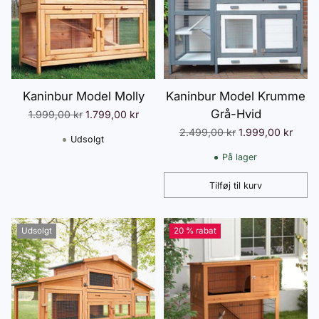
Kaninbur Model Molly
Kaninbur Model Krumme
Grå-Hvid
Normalpris
1.999,00 kr
1.799,00 kr
Normalpris
2.499,00 kr
1.999,00 kr
Udsolgt
På lager
Tilføj til kurv
Antal
Udsolgt
20 % rabat