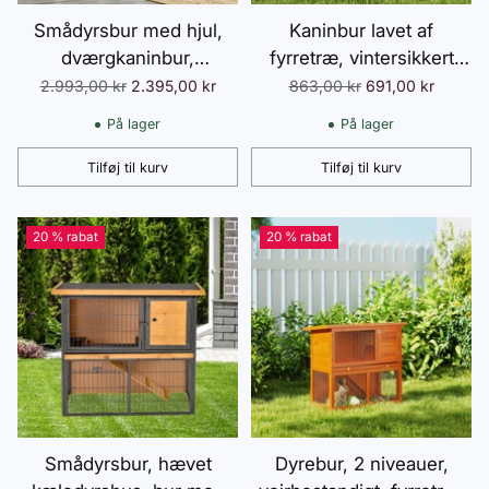
Smådyrsbur med hjul,
Kaninbur lavet af
dværgkaninbur,
fyrretræ, vintersikkert
fritgående indhegning,
kaninbur med hængslet
Normalpris
Normalpris
2.993,00 kr
2.395,00 kr
863,00 kr
691,00 kr
asfalttag, smådyrshus,
tag, 84x43x70 cm,
På lager
På lager
dværgkaningård,
kaninbur, udendørs
dobbeltdækker af
smådyrsbur til kaniner,
Tilføj til kurv
Tilføj til kurv
Antal
Antal
grantræ, stål, grå, 157,4 x
marsvin, grå
53 x 99,5 cm
20 % rabat
20 % rabat
Smådyrsbur, hævet
Dyrebur, 2 niveauer,