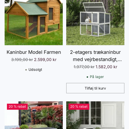
Kaninbur Model Farmen
2-etagers trækaninbur
med vejrbestandigt,
Normalpris
3.199,00 kr
2.599,00 kr
hængslet tag, løbegård,
Normalpris
1.977,00 kr
1.582,00 kr
Udsolgt
rampe, 98x95x102,5 cm,
På lager
grå
Tilføj til kurv
Antal
20 % rabat
20 % rabat