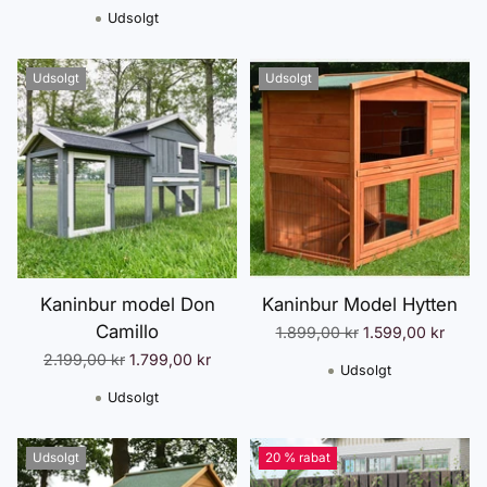
Udsolgt
Udsolgt
Udsolgt
Kaninbur model Don
Kaninbur Model Hytten
Camillo
Normalpris
1.899,00 kr
1.599,00 kr
Normalpris
2.199,00 kr
1.799,00 kr
Udsolgt
Udsolgt
Udsolgt
20 % rabat