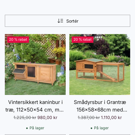
Sortér
20 % rabat
20 % rabat
Vintersikkert kaninbur i
Smådyrsbur i Grantræ
træ, 112x50x54 cm, med
156x58x68cm med
bitumentag, 2 døre,
Asfalttag, Smådyrshus
Normalpris
Normalpris
1.225,00 kr
980,00 kr
1.387,00 kr
1.110,00 kr
metalnet, egnet til
Udendørs Indendørs,
På lager
På lager
kaniner og marsvin,
Gulvbakke & Rampe,