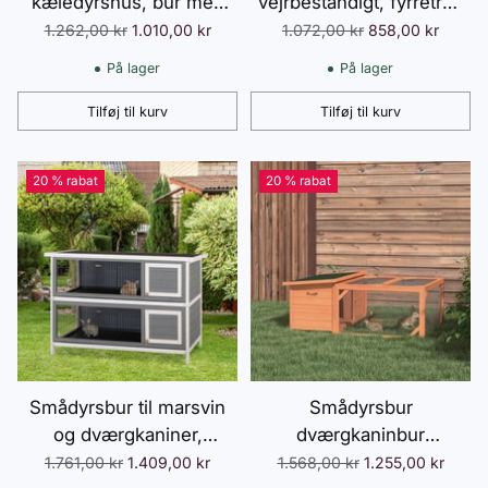
kæledyrshus, bur med
vejrbestandigt, fyrretræ,
aflåselig dør, træ-metal,
natur + grøn
Normalpris
Normalpris
1.262,00 kr
1.010,00 kr
1.072,00 kr
858,00 kr
lysegul, 89,5 x 45 x 81
På lager
På lager
cm
Tilføj til kurv
Tilføj til kurv
Antal
Antal
20 % rabat
20 % rabat
Smådyrsbur til marsvin
Smådyrsbur
og dværgkaniner,
dværgkaninbur
toetagers, træ, grå
1255x100x49cm med
Normalpris
Normalpris
1.761,00 kr
1.409,00 kr
1.568,00 kr
1.255,00 kr