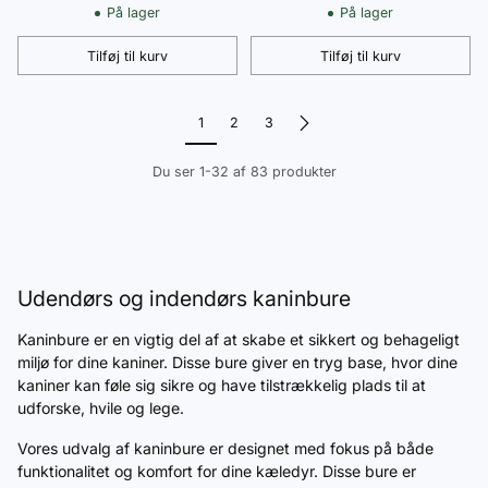
asfalttag, der kan åbnes,
På lager
På lager
vejrbestandigt, lavet af
fyrretræ i orange og grøn
Tilføj til kurv
Tilføj til kurv
Antal
Antal
1
2
3
Du ser 1-32 af 83 produkter
Udendørs og indendørs kaninbure
Kaninbure er en vigtig del af at skabe et sikkert og behageligt
miljø for dine kaniner. Disse bure giver en tryg base, hvor dine
kaniner kan føle sig sikre og have tilstrækkelig plads til at
udforske, hvile og lege.
Vores udvalg af kaninbure er designet med fokus på både
funktionalitet og komfort for dine kæledyr. Disse bure er