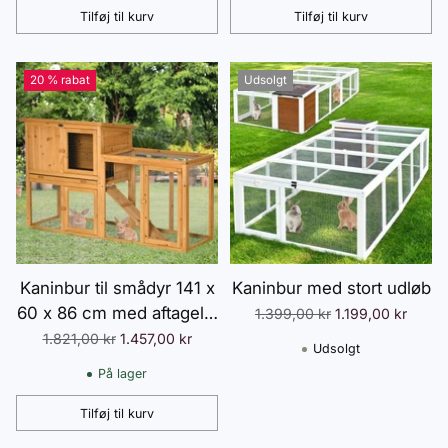
udendørs brug, natur/sort
Orange
Tilføj til kurv
Tilføj til kurv
Antal
Antal
20 % rabat
Udsolgt
Kaninbur til smådyr 141 x
Kaninbur med stort udløb
60 x 86 cm med aftagelig
Normalpris
1.399,00 kr
1.199,00 kr
gulvbakke og rampe lavet
Normalpris
1.821,00 kr
1.457,00 kr
Udsolgt
af fyrretræ til udendørs
På lager
og indendørs brug i
orange
Tilføj til kurv
Antal