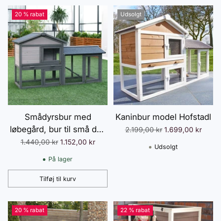
20 % rabat
Udsolgt
Smådyrsbur med
Kaninbur model Hofstadl
løbegård, bur til små dyr,
Normalpris
2.199,00 kr
1.699,00 kr
marsvinebur, udendørs
Normalpris
1.440,00 kr
1.152,00 kr
Udsolgt
marsvinebure,
På lager
smådyrshus, fyrretræ,
mørkegrå, 147 x 54 x 84
Tilføj til kurv
Antal
cm
20 % rabat
22 % rabat