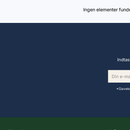
Ingen elementer fund
Indtas
Din
e-
mail
*Gavekor