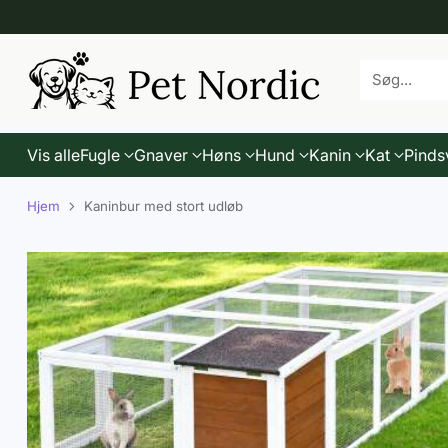
Søg...
Vis alle
Fugle
Gnaver
Høns
Hund
Kanin
Kat
Pinds
Hjem
Kaninbur med stort udløb