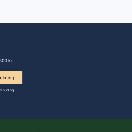
500 kr.
rækning
tilbud og