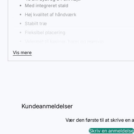
Med integreret stald
Høj kvalitet af håndværk
Stabilt træ
Fleksibel placering
Velegnet til kaniner, harer og marsvin
Fremragende udførelse
Vis mere
Uovertruffen kvalitet
Fantastisk pris-kvalitetsforhold
Højkvalitets mærkevareprodukt
Kundeanmeldelser
Vær den første til at skrive en
Skriv en anmeldelse