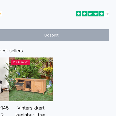
Udsolgt
st sellers
20 % rabat
-145
Vintersikkert
 2-
kaninbur i træ,