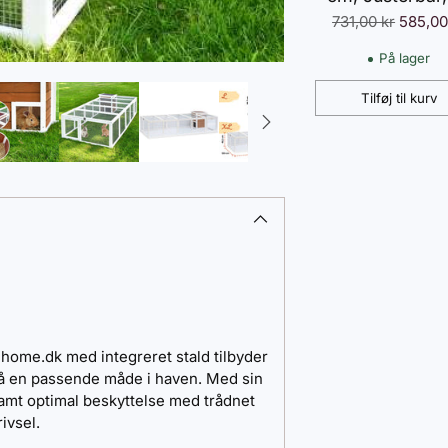
Normalpris
731,00 kr
vejs åbning
585,00
Dobbelt
På lager
låsesystem
Tilføj til kurv
Montering ud
Antal
boring, ABS, St
Sort
Tilføjer
produkt
til
din
kurv
home.dk med integreret stald tilbyder
r på en passende måde i haven. Med sin
samt optimal beskyttelse med trådnet
ivsel.