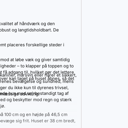
kvalitet af håndværk og den
robust og langtidsholdbart. De
mt placeres forskellige steder i
 mod at løbe væk og giver samtidig
igheder – to klapper på toppen og to
å adgang til, hvilket gør det lettere
aniner, marsvin eller harer et sikkert,
ver kan taget på huset åbnes, så det
dyrenes bevægelse og sundhed, mens
er du ikke kun til dyrenes trivsel,
ede hus med vejrbestandigt tag af
smæssige udvikling.
ted og beskytter mod regn og stærk
jø.
å 100 cm og en højde på 46,5 cm
bevæge sig frit. Huset er 38 cm bredt,