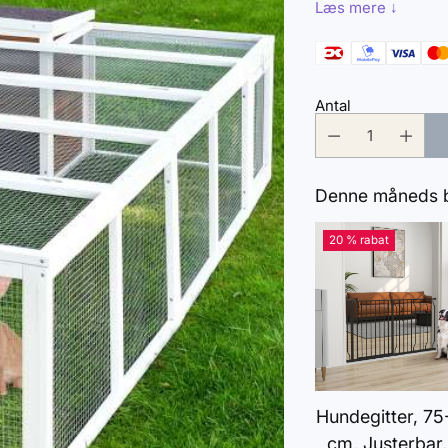
Læs mere ↓
Antal
Denne måneds be
20 % rabat
Hundegitter, 75
cm, Justerbar,