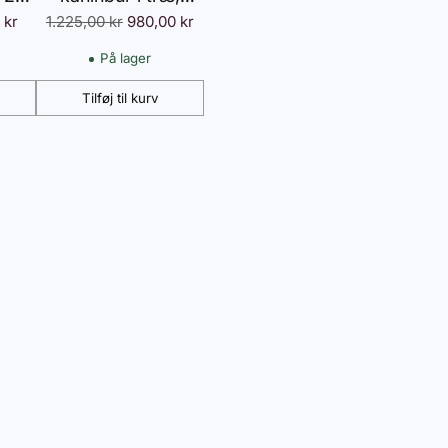
Normalpris
,
 kr
1.225,00 kr
112x50x54 cm,
980,00 kr
med bitumentag, 2
På lager
,
døre, metalnet,
Tilføj til kurv
en
egnet til kaniner og
Antal
ål,
marsvin, udendørs
brug, natur/sort