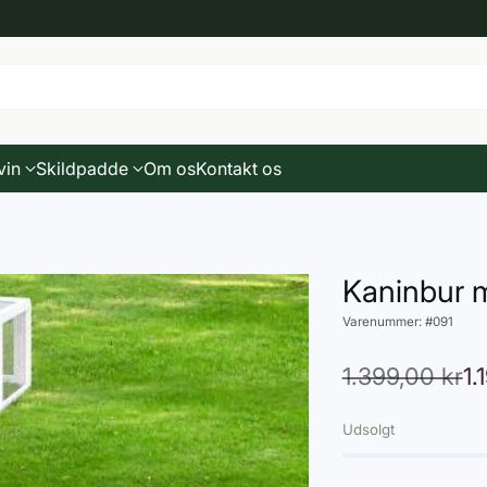
vin
Skildpadde
Om os
Kontakt os
Kaninbur m
Varenummer: #091
1.399,00 kr
1.
Normalpris
Udsolgt