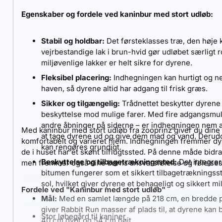
Egenskaber og fordele ved kaninbur med stort udløb
:
Stabil og holdbar:
Det førsteklasses træ, den høje 
vejrbestandige lak i brun-hvid gør udløbet særligt 
miljøvenlige lakker er helt sikre for dyrene.
Fleksibel placering:
Indhegningen kan hurtigt og ne
haven, så dyrene altid har adgang til frisk græs.
Sikker og tilgængelig:
Trådnettet beskytter dyrene
beskyttelse mod mulige farer. Med fire adgangsmul
andre åbninger på siderne – er indhegningen nem at f
Med kaninbur med stort udløb fra zooprinz giver du dine k
at tage dyrene ud og give dem mad og vand. Derudo
komfortabelt og varieret hjem. Indhegningen fremmer 
kan rengøres grundigt.
de i huset har et skønt tilflugtssted. På denne måde bidrag
Beskyttelse og tilbagetrækningssted:
Det integrer
men fremmer også dine børns ansvarsfølelse og følelse
bitumen fungerer som et sikkert tilbagetrækningss
sol, hvilket giver dyrene et behageligt og sikkert mil
Fordele ved "Kaninbur med stort udløb"
Mål:
Med en samlet længde på 218 cm, en bredde p
giver Rabbit Run masser af plads til, at dyrene kan 
Stor løbegård til kaniner
40 cm dybt og 54 cm højt.